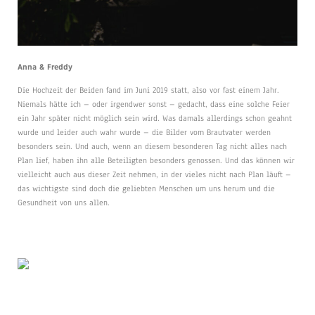
Anna & Freddy
Die Hochzeit der Beiden fand im Juni 2019 statt, also vor fast einem Jahr.
Niemals hätte ich – oder irgendwer sonst – gedacht, dass eine solche Feier
ein Jahr später nicht möglich sein wird. Was damals allerdings schon geahnt
wurde und leider auch wahr wurde – die Bilder vom Brautvater werden
besonders sein. Und auch, wenn an diesem besonderen Tag nicht alles nach
Plan lief, haben ihn alle Beteiligten besonders genossen. Und das können wir
vielleicht auch aus dieser Zeit nehmen, in der vieles nicht nach Plan läuft –
das wichtigste sind doch die geliebten Menschen um uns herum und die
Gesundheit von uns allen.