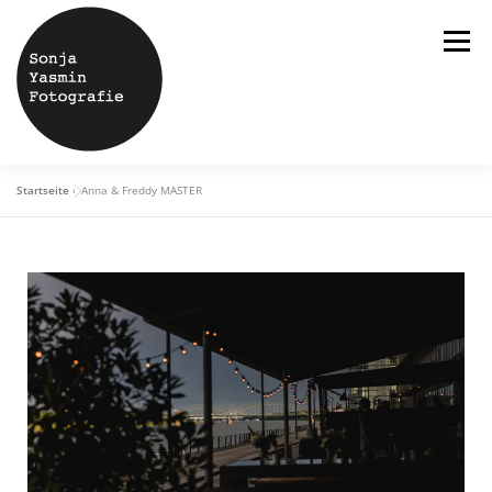
Menü
Startseite
»
Anna & Freddy MASTER
ÜBER MICH
HOCHZEITEN
SHOOTINGS
STUDIO
BLOG
KONTAKT