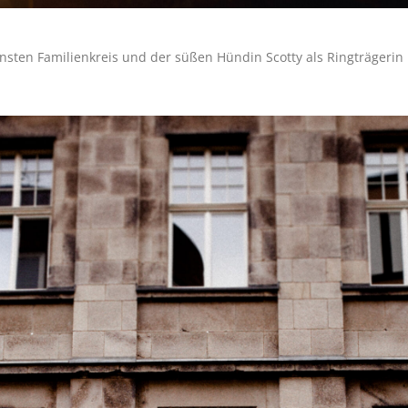
insten Familienkreis und der süßen Hündin Scotty als Ringträgerin