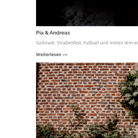
Pia & Andreas
Südstadt, Straßenfest, Fußball und mitten drin e
Weiterlesen
>
>