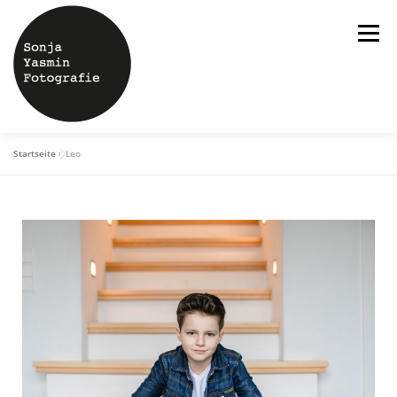
Menü
Startseite
»
Leo
ÜBER MICH
HOCHZEITEN
SHOOTINGS
STUDIO
BLOG
KONTAKT