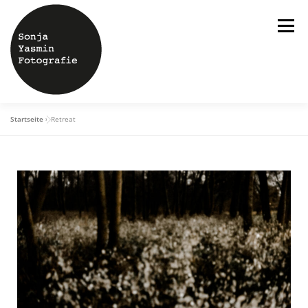
Menü
Startseite
»
Retreat
ÜBER MICH
HOCHZEITEN
SHOOTINGS
STUDIO
BLOG
KONTAKT