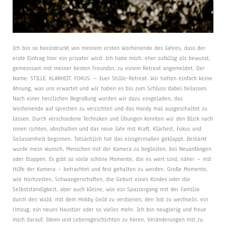
Ich bin so beeindruckt von meinem ersten Wochenende des Jahres, dass der
erste Eintrag hier ein privater wird. Ich habe mich, eher zufällig als bewusst,
gemeinsam mit meiner besten Freundin, zu einem Retreat angemeldet. Der
Name: STILLE. KLARHEIT. FOKUS. – Euer Stille-Retreat. Wir hatten einfach keine
Ahnung, was uns erwartet und wir haben es bis zum Schluss dabei belassen.
Nach einer herzlichen Begrüßung wurden wir dazu eingeladen, das
Wochenende auf sprechen zu verzichten und das Handy mal ausgeschaltet zu
lassen. Durch verschiedene Techniken und Übungen konnten wir den Blick nach
innen richten, abschalten und das neue Jahr mit Kraft, Klarheit, Fokus und
Gelassenheit beginnen. Tatsächlich hat das einigermaßen geklappt. Bestärkt
wurde mein Wunsch, Menschen mit der Kamera zu begleiten, bei Neuanfängen
oder Etappen. Es gibt so viele schöne Momente, die es wert sind, näher – mit
Hilfe der Kamera – betrachtet und fest gehalten zu werden. Große Momente,
wie Hochzeiten, Schwangerschaften, die Geburt eines Kindes oder die
Selbstständigkeit, aber auch kleine, wie ein Spaziergang mit der Familie
durch den Wald, mit dem Hobby Geld zu verdienen, den Job zu wechseln, ein
Umzug, ein neues Haustier oder so vieles mehr. Ich bin neugierig und freue
mich darauf, Ideen und Lebensgeschichten zu hören, Veränderungen mit zu