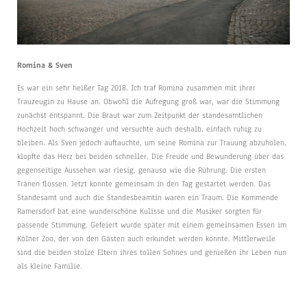
Romina & Sven
Es war ein sehr heißer Tag 2018. Ich traf Romina zusammen mit ihrer
Trauzeugin zu Hause an. Obwohl die Aufregung groß war, war die Stimmung
zunächst entspannt. Die Braut war zum Zeitpunkt der standesamtlichen
Hochzeit hoch schwanger und versuchte auch deshalb, einfach ruhig zu
bleiben. Als Sven jedoch auftauchte, um seine Romina zur Trauung abzuholen,
klopfte das Herz bei beiden schneller. Die Freude und Bewunderung über das
gegenseitige Aussehen war riesig, genauso wie die Rührung. Die ersten
Tränen flossen. Jetzt konnte gemeinsam in den Tag gestartet werden. Das
Standesamt und auch die Standesbeamtin waren ein Traum. Die Kommende
Ramersdorf bat eine wunderschöne Kulisse und die Musiker sorgten für
passende Stimmung. Gefeiert wurde später mit einem gemeinsamen Essen im
Kölner Zoo, der von den Gästen auch erkundet werden konnte. Mittlerweile
sind die beiden stolze Eltern ihres tollen Sohnes und genießen ihr Leben nun
als kleine Familie.