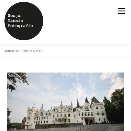
Menü
Startseite
»
Romina & Sven
ÜBER MICH
HOCHZEITEN
SHOOTINGS
STUDIO
BLOG
KONTAKT